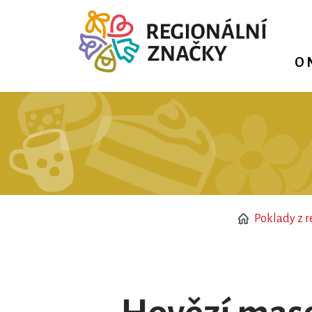
O 
Poklady z r