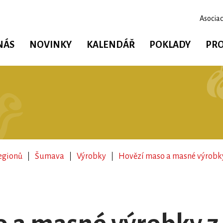
Asociac
NÁS
NOVINKY
KALENDÁŘ
POKLADY
PRO
egionů
Šumava
Výrobky
Hovězí maso a masné výrobky