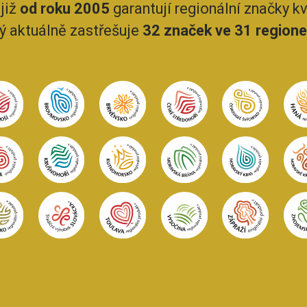
již
od roku 2005
garantují regionální značky kva
rý aktuálně zastřešuje
32 značek ve 31 region