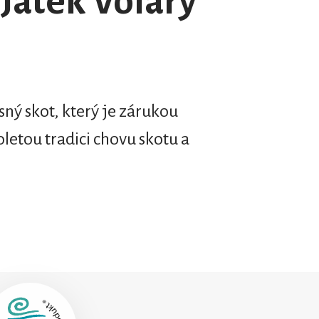
Jatek Volary
ný skot, který je zárukou
letou tradici chovu skotu a