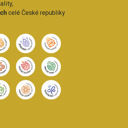
lity,
ech
celé České republiky