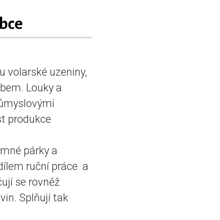
bce
u volarské uzeniny,
bem. Louky a
průmyslovými
st produkce
jemné párky a
ílem ruční práce a
ují se rovněž
n. Splňují tak