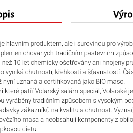
opis
Výro
je hlavním produktem, ale i surovinou pro výrob
 plemen chovaných tradičním pastevním způso
e než 10 let chemicky ošetřovány ani hnojeny 
o vyniká chutností, křehkostí a šťavnatostí. Čá
ž nyní uznaná a certifikovaná jako BIO maso.
 které patří Volarský salám speciál, Volarské 
ou vyráběny tradičním způsobem s vysokým pod
adavky zákazníků na kvalitu a chutnost. Vyznač
vězího masa a neobsahují komponenty z obilovi
pkovou dietu.