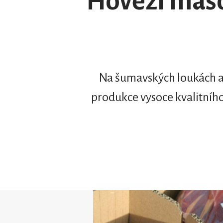
Hovězí maso
Na šumavských loukách a 
produkce vysoce kvalitního