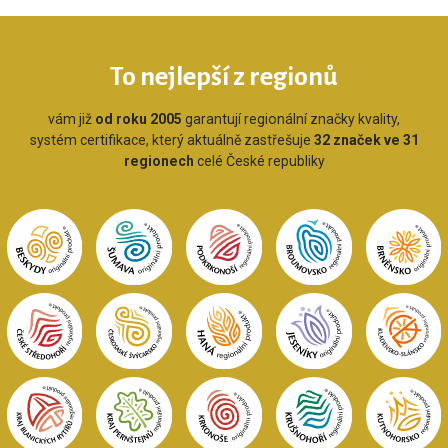
To nejlepší z regionů
vám již
od roku 2005
garantují regionální značky kvality,
systém certifikace, který aktuálně zastřešuje
32 značek ve 31
regionech
celé České republiky