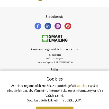
Sledujte nás
Asociace regionálních značek, z.s.
IČ: 22683411
DIČ: CZ22683411
bankovní spojení: 2800553235/2010
Sídlo
Zelená 182
Cookies
251 62 Mukařov
www.arz.cz
Asociace regionálních značek, z.s. potřebuje Váš
souhlas
k využití
Kancelář
jednotlivých dat, aby Vám mimo jiné mohli ukazovat informace týkající se
Vašich zájmů.
Svatovítská 906/6
160 00 Praha 6
Souhlas udělíte kliknutím na políčko „OK“.
info@arz.cz