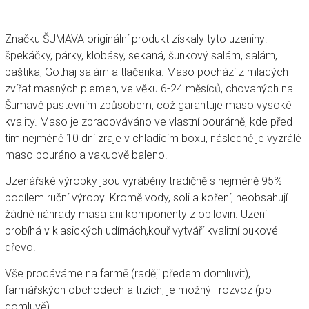
Značku ŠUMAVA originální produkt získaly tyto uzeniny:
špekáčky, párky, klobásy, sekaná, šunkový salám, salám,
paštika, Gothaj salám a tlačenka. Maso pochází z mladých
zvířat masných plemen, ve věku 6-24 měsíců, chovaných na
Šumavě pastevním způsobem, což garantuje maso vysoké
kvality. Maso je zpracováváno ve vlastní bourárně, kde před
tím nejméně 10 dní zraje v chladícím boxu, následně je vyzrálé
maso bouráno a vakuově baleno.
Uzenářské výrobky jsou vyráběny tradičně s nejméně 95%
podílem ruční výroby. Kromě vody, soli a koření, neobsahují
žádné náhrady masa ani komponenty z obilovin. Uzení
probíhá v klasických udírnách,kouř vytváří kvalitní bukové
dřevo.
Vše prodáváme na farmě (raději předem domluvit),
farmářských obchodech a trzích, je možný i rozvoz (po
domluvě).