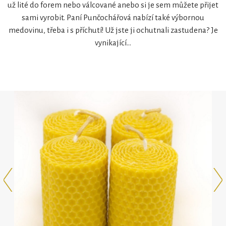
už lité do forem nebo válcované anebo si je sem můžete přijet
sami vyrobit. Paní Punčochářová nabízí také výbornou
medovinu, třeba i s příchutí! Už jste ji ochutnali zastudena? Je
vynikající…