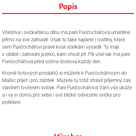
Popis
Včelstva i svíčkařskou dílnu má paní Punčochářová umístěné
přímo na své zahradě. Však tu také najdete i rostliny, které
sem Punčochářovi právě kvůli včelkám vysadili. Ty mají
v oblibě i zahradní jezírko, kam chodí pít. Píli včel tak má paní
Punčochářová před očima doslova každý den.
Kromě hotových produktů si můžete k Punčochářovým do
Malšic přijet i pro zážitek. Můžete tu totiž strávit příjemný čas
vlastním tvořením svíček. Paní Punčochářová Vám vše ukáže
a i vy si domů pro sebe i své blízké odvezete svíčky pro
potěšení.