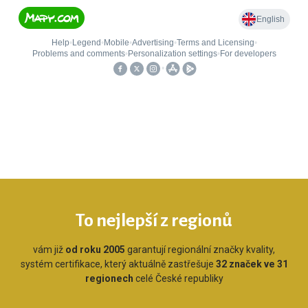
To nejlepší z regionů
vám již
od roku 2005
garantují regionální značky kvality,
systém certifikace, který aktuálně zastřešuje
32 značek ve 31
regionech
celé České republiky