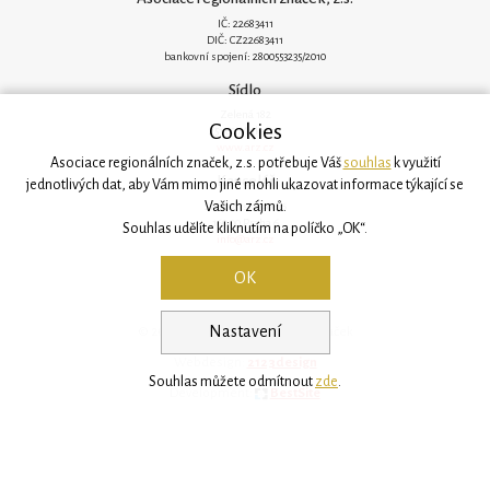
IČ: 22683411
DIČ: CZ22683411
bankovní spojení: 2800553235/2010
Sídlo
Zelená 182
Cookies
251 62 Mukařov
www.arz.cz
Asociace regionálních značek, z.s. potřebuje Váš
souhlas
k využití
Kancelář
jednotlivých dat, aby Vám mimo jiné mohli ukazovat informace týkající se
Vašich zájmů.
Svatovítská 906/6
160 00 Praha 6
Souhlas udělíte kliknutím na políčko „OK“.
info@arz.cz
OK
Nastavení
© 2026, Asociace regionálních značek
Webdesign:
2123design
Souhlas můžete odmítnout
zde
.
Development:
BestSite