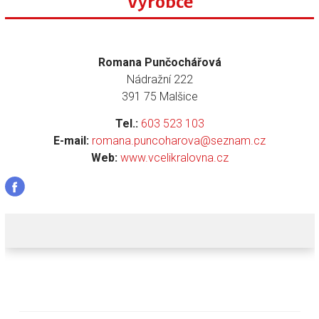
Výrobce
Romana Punčochářová
Nádražní 222
391 75 Malšice
Tel.:
603 523 103
E-mail:
romana.puncoharova@seznam.cz
Web:
www.vcelikralovna.cz