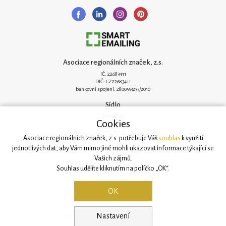
Asociace regionálních značek, z.s.
IČ: 22683411
DIČ: CZ22683411
bankovní spojení: 2800553235/2010
Sídlo
Zelená 182
Cookies
251 62 Mukařov
www.arz.cz
Asociace regionálních značek, z.s. potřebuje Váš
souhlas
k využití
Kancelář
jednotlivých dat, aby Vám mimo jiné mohli ukazovat informace týkající se
Vašich zájmů.
Svatovítská 906/6
160 00 Praha 6
Souhlas udělíte kliknutím na políčko „OK“.
info@arz.cz
OK
Nastavení
© 2026, Asociace regionálních značek