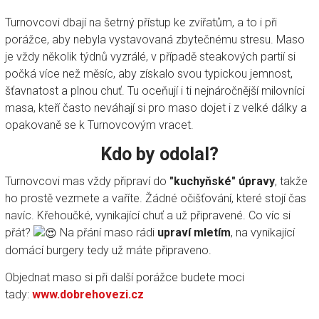
Turnovcovi dbají na šetrný přístup ke zvířatům, a to i při
porážce, aby nebyla vystavovaná zbytečnému stresu. Maso
je vždy několik týdnů vyzrálé, v případě steakových partií si
počká více než měsíc, aby získalo svou typickou jemnost,
šťavnatost a plnou chuť. Tu oceňují i ti nejnáročnější milovníci
masa, kteří často neváhají si pro maso dojet i z velké dálky a
opakovaně se k Turnovcovým vracet.
Kdo by odolal?
Turnovcovi mas vždy připraví do
"kuchyňské" úpravy
, takže
ho prostě vezmete a vaříte. Žádné očišťování, které stojí čas
navíc. Křehoučké, vynikající chuť a už připravené. Co víc si
přát?
Na přání maso rádi
upraví mletím
, na vynikající
domácí burgery tedy už máte připraveno.
Objednat maso si při další porážce budete moci
tady:
www.dobrehovezi.cz