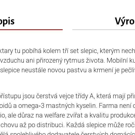
opis
Výro
ktary tu pobíhá kolem tří set slepic, kterým nech
zduchu ani přirozený rytmus života. Mobilní ku
slepice neustále novou pastvu a krmení je pečl
ístupu jsou čerstvá vejce třídy A, která mají př
noidů a omega‑3 mastných kyselin. Farma není o
io, ale důraz na welfare zvířat a kvalitu produkc
chovu až po distribuci. Každá slepice může roč
dělá spolehlivého dodavatele čerstvých domácíc