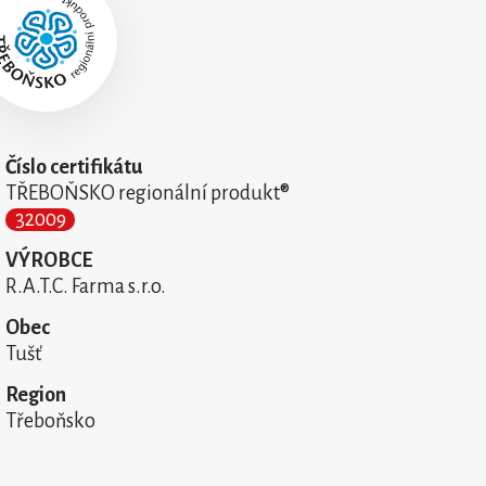
Číslo certifikátu
TŘEBOŇSKO regionální produkt®
32009
VÝROBCE
R.A.T.C. Farma s.r.o.
Obec
Tušť
Region
Třeboňsko