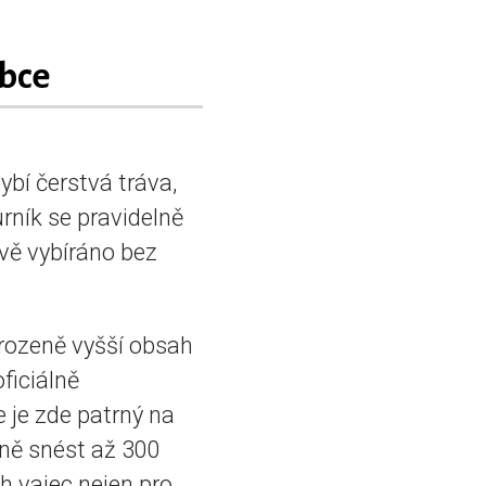
bce
ybí čerstvá tráva,
rník se pravidelně
ivě vybíráno bez
irozeně vyšší obsah
ficiálně
e je zde patrný na
ně snést až 300
h vajec nejen pro