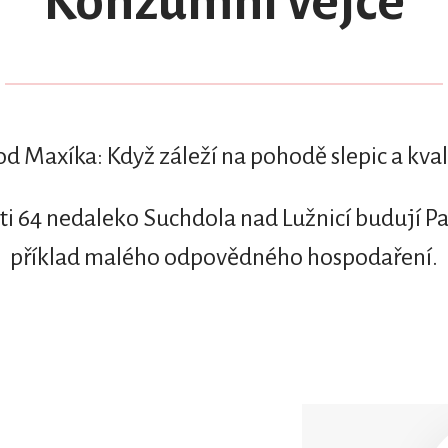
Konzumní vejce
od Maxíka: Když záleží na pohodě slepic a kval
i 64 nedaleko Suchdola nad Lužnicí budují Pa
příklad malého odpovědného hospodaření.