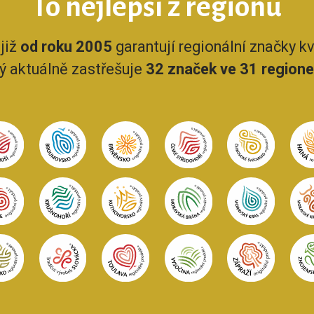
To nejlepší z regionů
již
od roku 2005
garantují regionální značky kva
rý aktuálně zastřešuje
32 značek ve 31 region