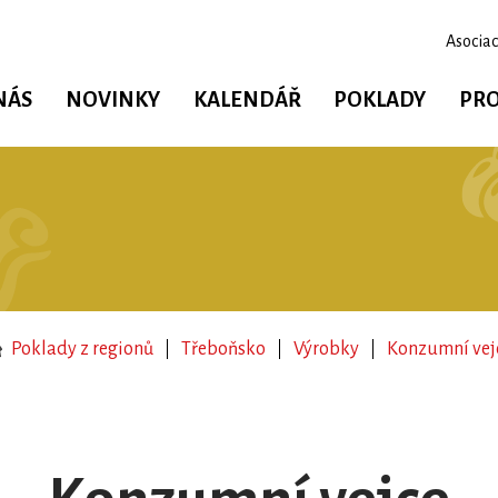
Asociac
NÁS
NOVINKY
KALENDÁŘ
POKLADY
PRO
Poklady z regionů
Třeboňsko
Výrobky
Konzumní vej