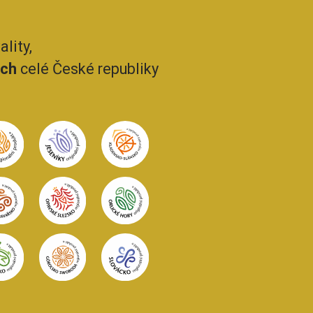
lity,
ech
celé České republiky