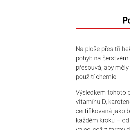
P
Na ploše přes tři he
pohyb na čerstvém v
přesouvá, aby měly 
použití chemie.
Výsledkem tohoto př
vitamínu D, karote
certifikovaná jako b
každém kroku – od 
vajec, což z farmy 