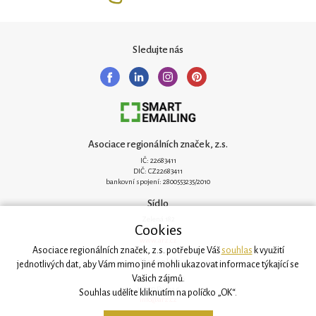
Sledujte nás
Asociace regionálních značek, z.s.
IČ: 22683411
DIČ: CZ22683411
bankovní spojení: 2800553235/2010
Sídlo
Zelená 182
Cookies
251 62 Mukařov
www.arz.cz
Asociace regionálních značek, z.s. potřebuje Váš
souhlas
k využití
Kancelář
jednotlivých dat, aby Vám mimo jiné mohli ukazovat informace týkající se
Vašich zájmů.
Svatovítská 906/6
160 00 Praha 6
Souhlas udělíte kliknutím na políčko „OK“.
info@arz.cz