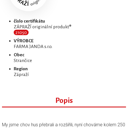
číslo certifikátu
ZÁPRAŽÍ originální produkt®
21050
VÝROBCE
FARMA JANDA s.r.o.
Obec
Strančice
Region
Zápraží
Popis
My jsme chov hus přebrali a rozšířili, nyní chováme kolem 250