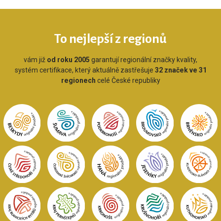
To nejlepší z regionů
vám již
od roku 2005
garantují regionální značky kvality,
systém certifikace, který aktuálně zastřešuje
32 značek ve 31
regionech
celé České republiky