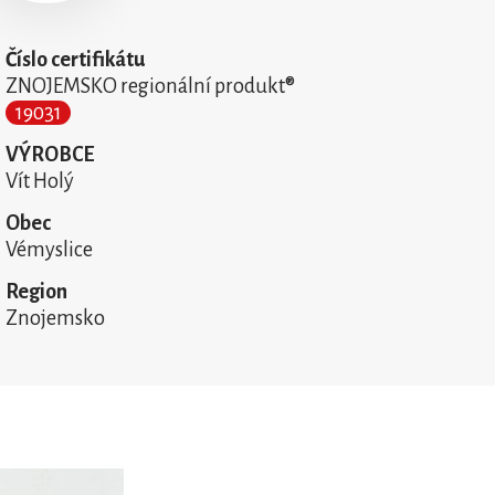
Číslo certifikátu
ZNOJEMSKO regionální produkt®
19031
VÝROBCE
Vít Holý
Obec
Vémyslice
Region
Znojemsko