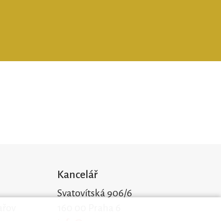
Kancelář
Svatovítská 906/6
ařov
160 00 Praha 6