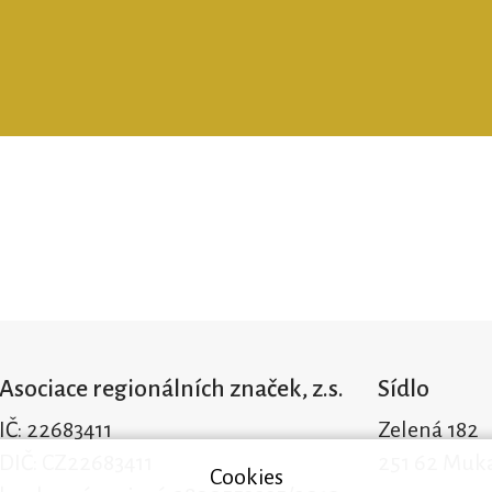
Asociace regionálních značek, z.s.
Sídlo
IČ: 22683411
Zelená 182
DIČ: CZ22683411
251 62 Muk
Cookies