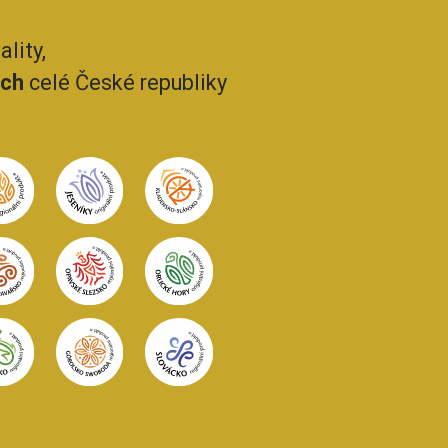
lity,
ech
celé České republiky