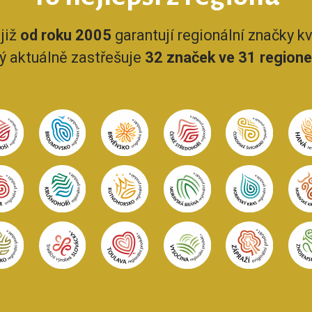
již
od roku 2005
garantují regionální značky kva
rý aktuálně zastřešuje
32 značek ve 31 region