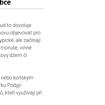
bce
ud to dovoluje
znovu objevovat pro
pické, ale začínají
, moruše, vinné
kový džem či
em nebo koňským
ku Podyjí-
kteří využívají při