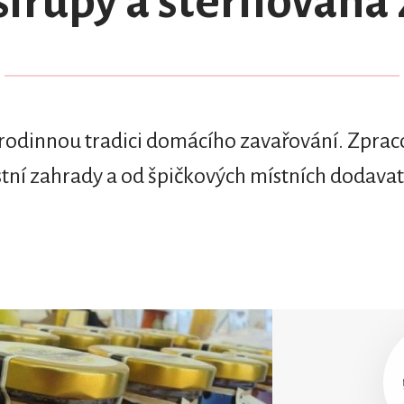
irupy a sterilovaná
rodinnou tradici domácího zavařování. Zpraco
stní zahrady a od špičkových místních dodavat