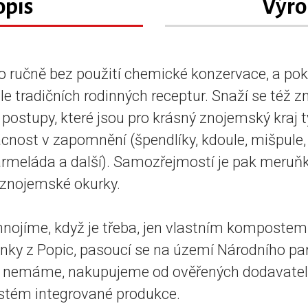
opis
Výro
o ručně bez použití chemické konzervace, a pok
le tradičních rodinných receptur. Snaží se též 
postupy, které jsou pro krásný znojemský kraj ty
acnost v zapomnění (špendlíky, kdoule, mišpule
armeláda a další). Samozřejmostí je pak meruň
 znojemské okurky.
 hnojíme, když je třeba, jen vlastním kompost
nky z Popic, pasoucí se na území Národního par
 nemáme, nakupujeme od ověřených dodavatelů, 
ystém integrované produkce.