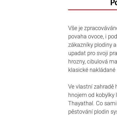
P
Vše je zpracováván
povaha ovoce, i pod
zákazníky plodiny a 
upadat pro svoji pr
hrozny, cibulová m
klasické nakládané
Ve vlastní zahradě
hnojem od kobylky I
Thayathal. Co sami
pěstování plodin s