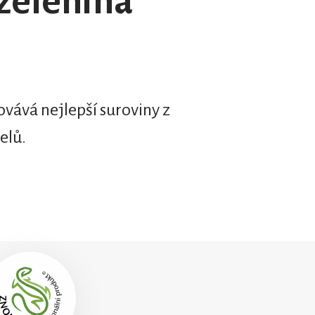
 zelenina
vává nejlepší suroviny z
elů.