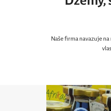
Džemy, s
Naše firma navazuje na 
vla