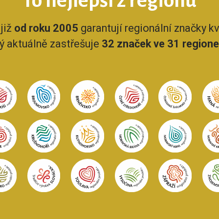
To nejlepší z regionů
již
od roku 2005
garantují regionální značky kva
rý aktuálně zastřešuje
32 značek ve 31 region