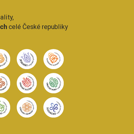
lity,
ech
celé České republiky